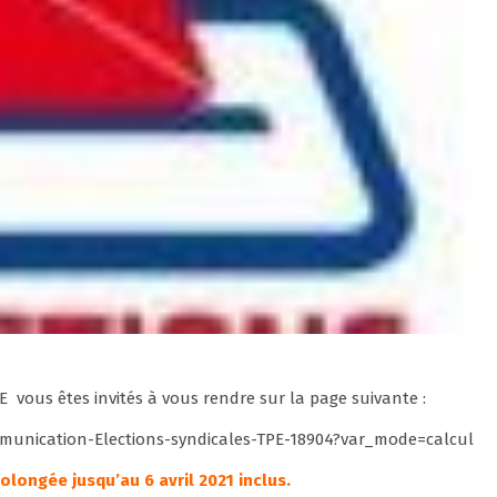
PE vous êtes invités à vous rendre sur la page suivante :
communication-Elections-syndicales-TPE-18904?var_mode=calcul
olongée jusqu’au 6 avril 2021 inclus.