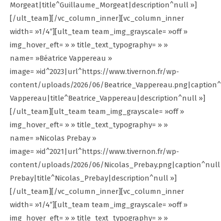
Morgeat|title^Guillaume_Morgeat|description^null »]
[/ult_team][/vc_column_inner][vc_column_inner
width= »1/4″][ult_team team_img_grayscale= »off »
img_hover_eft= » » title_text_typography= » »
name= »Béatrice Vappereau »
image= »id^2023|url^https://www.tivernon.fr/wp-
content/uploads/2026/06/Beatrice_Vappereau.png|caption^n
Vappereau|title^Beatrice_Vappereau|description^null »]
[/ult_team][ult_team team_img_grayscale= »off »
img_hover_eft= » » title_text_typography= » »
name= »Nicolas Prebay »
image= »id^2021|url^https://www.tivernon.fr/wp-
content/uploads/2026/06/Nicolas_Prebay.png|caption^null|
Prebay|title^Nicolas_Prebay|description^null »]
[/ult_team][/vc_column_inner][vc_column_inner
width= »1/4″][ult_team team_img_grayscale= »off »
img_hover_eft= » » title_text_typography= » »