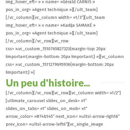
img_hover_eft= » » name= »Gérald CARNIS »
pos_in_org= »Agent technique »][/ult_team]
[/vc_column][vc_column width= »1/3″][ult_team
img_hover_eft= » » name= »Kadija SAMAKÉ »
pos_in_org= »Agent technique »][/ult_team]
[/vc_column][/vc_row][vc_row
css= ».vc_custom_1510765827323{margin-top: 20px
!important;margin-bottom: 20px !important;} »][vc_column
css= ».vc_custom_1511279695936{margin-bottom: 20px
!important;} »]
Un peu d'histoire...
[/vc_column][/vc_row][vc_row][vc_column width= »1/2″]
[ultimate_carousel slides_on_desk= »1″
slides_on_tabs= »1″ slides_on_mob= »1″
arrow_color= »#74b145″ next_icon= »ultsl-arrow-right6″
prev_icon= »ultsl-arrow-left6″][vc_single_image