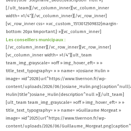
Bedu|title^Stephane_Bedu|description^null »]
[/ult_team][/vc_column_inner][vc_column_inner
width= »1/4″][/vc_column_inner][/vc_row_inner]
[vc_row_inner css= ».vc_custom_1513012509832{margin-
bottom: 20px !important;} »][vc_column_inner]
Les conseillers municipaux :
[/vc_column_inner][/vc_row_inner][vc_row_inner]
[vc_column_inner width= »1/4″][ult_team
team_img_grayscale= »off » img_hover_eft= » »
title_text_typography= » » name= »Josiane Hulin »
image= »id^2028|url^https://www.tivernon.fr/wp-
content/uploads/2026/06/Josiane_Hulin.png|caption^null|a
Hulin|title^Josiane_Hulin|description^null »][/ult_team]
[ult_team team_img_grayscale= »off » img_hover_eft= » »
title_text_typography= » » name= »Guillaume Morgeat »
image= »id^2025|url^https://www.tivernon.fr/wp-
content/uploads/2026/06/Guillaume_Morgeat.png|caption^