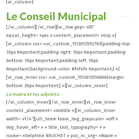
[vc_column]
Le Conseil Municipal
[/vc_column][/vc_row][vc_row gap= »35″
equal_height= »yes » content_placement= »top »]
[vc_column css= ».vc_custom_1513012592763{padding-top:
10px !important;padding-right: 10px !important;padding-
bottom: 10px !important;padding-left: 10px
!important;background-color: #f4f4f4 !important;} »]
[vc_row_inner css= ».vc_custom_1513012516866{margin-
bottom: 20px !important;} »][vc_column_inner]
Le maire et les adjoints :
[/vc_column_inner][/vc_row_inner][vc_row_inner
content_placement= »middle »][vc_column_inner
width= »1/4″][ult_team team_img_grayscale= »off »
img_hover_eft= » » title_text_typography= » »
name= »Delphine BRUCHET » pos_in_org= »Maire »