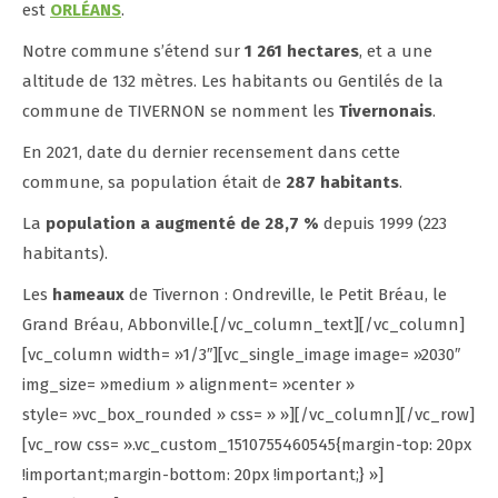
est
ORLÉANS
.
Notre commune s’étend sur
1 261 hectares
, et a une
altitude de 132 mètres. Les habitants ou Gentilés de la
commune de TIVERNON se nomment les
Tivernonais
.
En 2021, date du dernier recensement dans cette
commune, sa population était de
287 habitants
.
La
population a augmenté de 28,7 %
depuis 1999 (223
habitants).
Les
hameaux
de Tivernon : Ondreville, le Petit Bréau, le
Grand Bréau, Abbonville.[/vc_column_text][/vc_column]
[vc_column width= »1/3″][vc_single_image image= »2030″
img_size= »medium » alignment= »center »
style= »vc_box_rounded » css= » »][/vc_column][/vc_row]
[vc_row css= ».vc_custom_1510755460545{margin-top: 20px
!important;margin-bottom: 20px !important;} »]