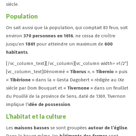
siècle.
Population
On sait aussi que la population, qui comptait 83 feux, soit
environ
370 personnes en 1616
, ne cessa de croître
jusqu’en
1861
pour atteindre un maximum de
600
habitants
.
[/vc_column_text][/vc_column][vc_column width= »1/2″]
[vc_column_text]Dénommé «
Tiberus
», «
Tibernio
» puis
«
Tibérione
» dans la « Gesta Dagobert » rédigée au IXe
siècle par Dom Bouquet et «
Tivernone
» dans un feuillet
du Pouillé de la province de Sens, daté de 1369, Tivernon
implique l’i
dée de possession
.
L’habitat et la culture
Les
maisons basses
se sont groupées
autour de l’église
.