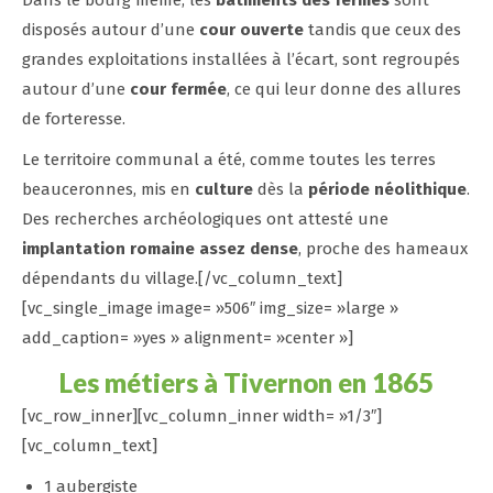
Dans le bourg même, les
bâtiments des fermes
sont
disposés autour d’une
cour ouverte
tandis que ceux des
grandes exploitations installées à l’écart, sont regroupés
autour d’une
cour fermée
, ce qui leur donne des allures
de forteresse.
Le territoire communal a été, comme toutes les terres
beauceronnes, mis en
culture
dès la
période néolithique
.
Des recherches archéologiques ont attesté une
implantation romaine assez dense
, proche des hameaux
dépendants du village.[/vc_column_text]
[vc_single_image image= »506″ img_size= »large »
add_caption= »yes » alignment= »center »]
Les métiers à Tivernon en 1865
[vc_row_inner][vc_column_inner width= »1/3″]
[vc_column_text]
1 aubergiste