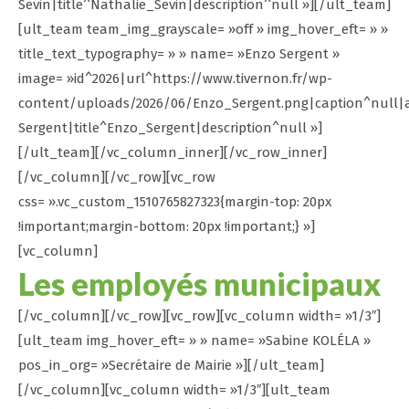
Sevin|title^Nathalie_Sevin|description^null »][/ult_team]
[ult_team team_img_grayscale= »off » img_hover_eft= » »
title_text_typography= » » name= »Enzo Sergent »
image= »id^2026|url^https://www.tivernon.fr/wp-
content/uploads/2026/06/Enzo_Sergent.png|caption^null|
Sergent|title^Enzo_Sergent|description^null »]
[/ult_team][/vc_column_inner][/vc_row_inner]
[/vc_column][/vc_row][vc_row
css= ».vc_custom_1510765827323{margin-top: 20px
!important;margin-bottom: 20px !important;} »]
[vc_column]
Les employés municipaux
[/vc_column][/vc_row][vc_row][vc_column width= »1/3″]
[ult_team img_hover_eft= » » name= »Sabine KOLÉLA »
pos_in_org= »Secrétaire de Mairie »][/ult_team]
[/vc_column][vc_column width= »1/3″][ult_team