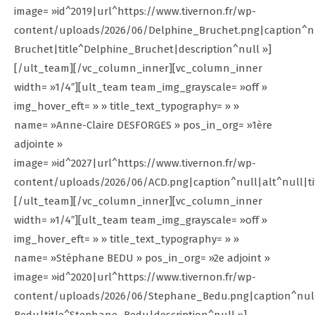
image= »id^2019|url^https://www.tivernon.fr/wp-
content/uploads/2026/06/Delphine_Bruchet.png|caption^n
Bruchet|title^Delphine_Bruchet|description^null »]
[/ult_team][/vc_column_inner][vc_column_inner
width= »1/4″][ult_team team_img_grayscale= »off »
img_hover_eft= » » title_text_typography= » »
name= »Anne-Claire DESFORGES » pos_in_org= »1ère
adjointe »
image= »id^2027|url^https://www.tivernon.fr/wp-
content/uploads/2026/06/ACD.png|caption^null|alt^null|tit
[/ult_team][/vc_column_inner][vc_column_inner
width= »1/4″][ult_team team_img_grayscale= »off »
img_hover_eft= » » title_text_typography= » »
name= »Stéphane BEDU » pos_in_org= »2e adjoint »
image= »id^2020|url^https://www.tivernon.fr/wp-
content/uploads/2026/06/Stephane_Bedu.png|caption^nul