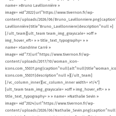
name= »Bruno Lavillonnière »
image= »id^2022|url^https://www.tivernon.fr/wp-
content/uploads/2026/06/Bruno_Lavillonniere.png|caption
Lavillonnière|title^Bruno_Lavillonniere|description^null »]
[/ult_team][ult_team team_img_grayscale= »off »
img_hover_eft= » » title_text_typography= » »
name= »Sandrine Carré »
image= »id^73|url^https://www.tivernon.fr/wp-
content/uploads/2017/10/woman_icon-
icons.com_55031.png|caption^null|alt^null|title^woman_ic
icons.com_55031|description^null »][/ult_team]
[/vc_column_inner][vc_column_inner width= »1/4″]
[ult_team team_img_grayscale= »off » img_hover_eft= » »
title_text_typography= » » name= »Nathalie Sevin »
image= »id^2024|url^https://www.tivernon.fr/wp-
content/uploads/2026/06/Nathalie_Sevin.png|caption^null