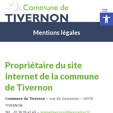
Ouv
Mentions légales
Propriétaire du site
internet de la commune
de Tivernon
Commune de Tivernon
– rue du Gouanon – 45170
TIVERNON
Tél. : 02.38.39.41.49 –
mairietivernon@wanadoo.fr