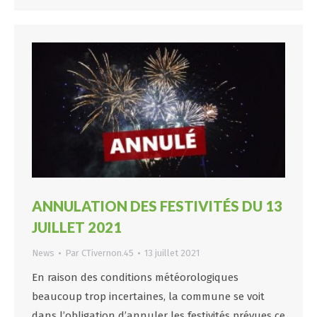
ANNULATION DES FESTIVITÉS DU 13
JUILLET 2021
News
Par
CTivernon.45
13 juillet 2021
En raison des conditions météorologiques
beaucoup trop incertaines, la commune se voit
dans l’obligation d’annuler les festivités prévues ce