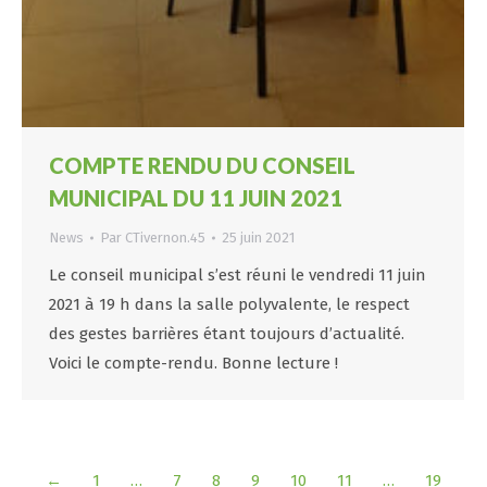
COMPTE RENDU DU CONSEIL
MUNICIPAL DU 11 JUIN 2021
News
Par
CTivernon.45
25 juin 2021
Le conseil municipal s’est réuni le vendredi 11 juin
2021 à 19 h dans la salle polyvalente, le respect
des gestes barrières étant toujours d’actualité.
Voici le compte-rendu. Bonne lecture !
←
1
…
7
8
9
10
11
…
19