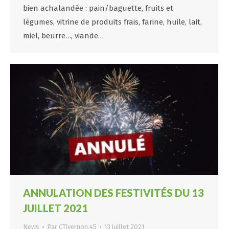
bien achalandée : pain/baguette, fruits et
légumes, vitrine de produits frais, farine, huile, lait,
miel, beurre…, viande…
ANNULATION DES FESTIVITÉS DU 13
JUILLET 2021
News
Par
CTivernon.45
13 juillet 2021